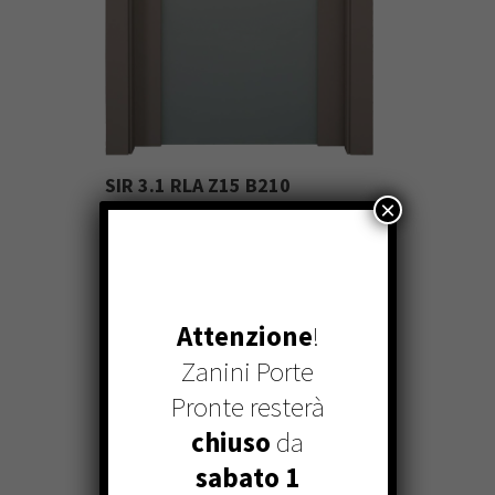
SIR 3.1 RLA Z15 B210
×
Attenzione
!
Zanini Porte
Pronte resterà
chiuso
da
sabato 1