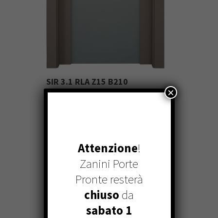
SIR 3.1 RLA Z15 B210
×
Attenzione
!
Zanini Porte
Pronte resterà
chiuso
da
sabato 1