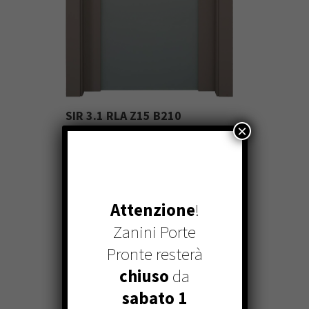
SIR 3.1 RLA Z15 B210
×
Attenzione
!
Zanini Porte
Pronte resterà
chiuso
da
sabato 1