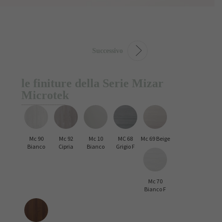
Successivo
le finiture della Serie Mizar
Microtek
Mc 90
Mc 92
Mc 10
MC 68
Mc 69 Beige
Bianco
Cipria
Bianco
Grigio F
Mc 70
Bianco F