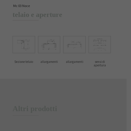
Mc 03 Noce
telaio e aperture
Sezione telaio
allargamenti
allargamenti
sensi di
apertura
Altri prodotti