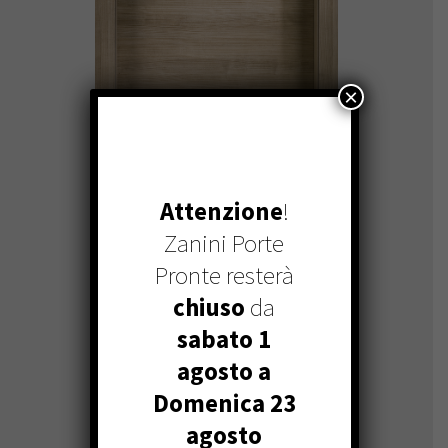
×
Attenzione
!
Zanini Porte
NATURA
Pronte resterà
chiuso
da
sabato 1
agosto a
Domenica 23
agosto