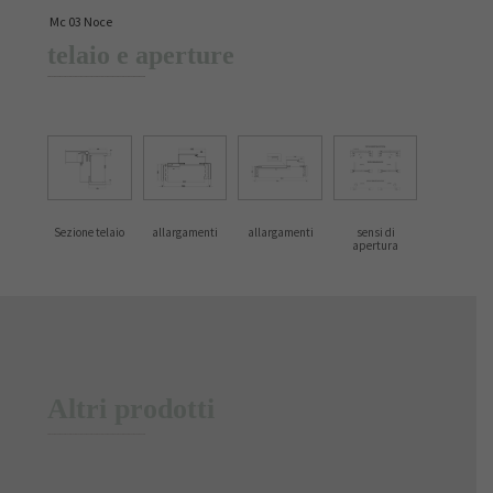
Mc 03 Noce
telaio e aperture
Sezione telaio
allargamenti
allargamenti
sensi di
apertura
Altri prodotti