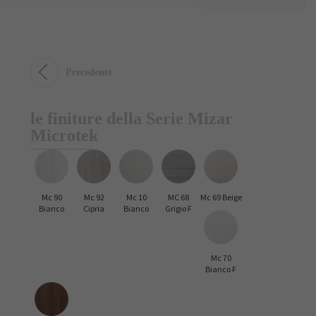
Precedente
le finiture della Serie Mizar
Microtek
Mc 90
Mc 92
Mc 10
MC 68
Mc 69 Beige
Bianco
Cipria
Bianco
Grigio F
Mc 70
Bianco F