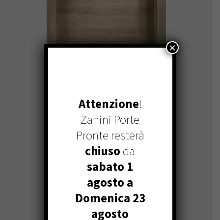
×
Attenzione
!
Zanini Porte
NATURA
Pronte resterà
chiuso
da
sabato 1
agosto a
Domenica 23
agosto