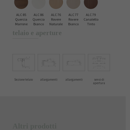
ALC 85
ALC 86
ALC 76
ALC 77
ALC 79
Quercia
Quercia
Rovere
Rovere
Canaletto
Marrone
Bianco
Naturale
Bianco
Tinto
telaio e aperture
Sezione telaio
allargamenti
allargamenti
sensi di
apertura
Altri prodotti