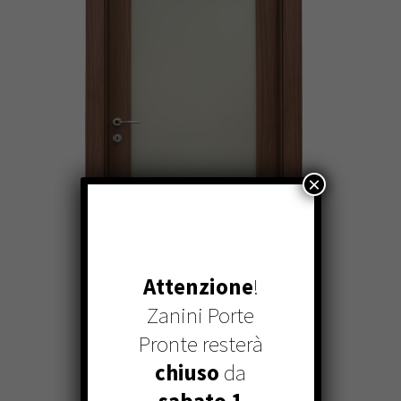
×
Attenzione
!
Zanini Porte
Pronte resterà
ALC REV 79 B-210 /
CANALETTO TINTO
chiuso
da