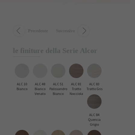
Precedente
Successivo
le finiture della Serie Alcor
ALC 10
ALC 48
ALC 51
ALC 81
ALC 83
Bianco
Bianco
Palissandro
Tratto
Tratto Gris
Venato
Bianco
Nocciola
ALC 84
Quercia
Grigio