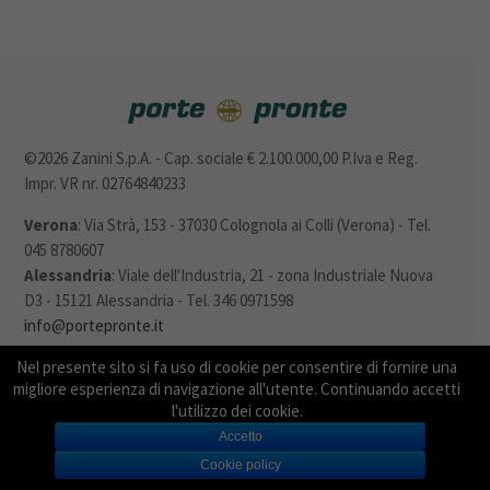
©2026 Zanini S.p.A. - Cap. sociale € 2.100.000,00 P.Iva e Reg.
Impr. VR nr. 02764840233
Verona
: Via Strà, 153 - 37030 Colognola ai Colli (Verona) - Tel.
045 8780607
Alessandria
: Viale dell'Industria, 21 - zona Industriale Nuova
D3 - 15121 Alessandria - Tel. 346 0971598
info@portepronte.it
Nel presente sito si fa uso di cookie per consentire di fornire una
Legal & Privacy
Cookie Policy
migliore esperienza di navigazione all'utente. Continuando accetti
l'utilizzo dei cookie.
Accetto
Cookie policy